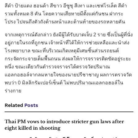
สีดำ ป้ายแดง ฮอนด้า สีขาว อีซูซุ สีเทา และเชฟโรเล็ต สีดำ
รวมทั้งหมด 8 คัน โดยความเสียหายมีตั้งแต่กันชน ฝากระ
โปรง ไปจนถึงตัวถังด้านหน้าและด้านท้ายของรถหลายคัน
จากเหตุการณ์ดังกล่าว ยังมีผู้ได้รับบาดเจ็บ 2 ราย ซึ่งเป็นผู้ที่นั่ง
อยู่ภายในรถที่ถูกชน เจ้าหน้าที่ได้ให้การช่วยเหลือและนำส่ง
โรงพยาบาล ขณะที่บริเวณเกิดเหตุมีเศษชิ้นส่วนรถยนต์
กระจัดกระจายเต็มพื้นถนน ส่งผลให้การจราจรติดขัดอยู่ระยะ
หนึ่ง ขณะเดียวกันตำรวจจราจรได้ตรวจวัดปริมาณ
แอลกอฮอล์จากลมหายใจของนายปรีชาชาญ ผลการตรวจวัด
พบว่า 0 มิลลิกรัมเปอร์เซ็นต์ ไม่พบปริมาณแอลกอฮอล์ใน
ร่างกาย
Related
Posts
Thai PM vows to introduce stricter gun laws after
eight killed in shooting