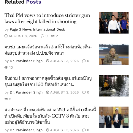
Related
Posts
Thai PM vows to introduce stricter gun
laws after eight killed in shooting
by
Page 3 News International Desk
AUGUST 8, 2026
0
2
ผบช.ก.เผยแจ้งข้อหาแล้ว 5 แก๊งโกงสอบท้องถิ่น-
จ่อสรุปสำนวนส่ง ป.ป.ช.พิจารณา
by
Dr. Parvinder Singh
AUGUST 3, 2026
0
10
จีนอ่วม ! สภาพอากาศสุดขั้วถล่ม ซูเปอร์เอลนีโญ
รุนแรงสุดในรอบ 150 ปีส่อเค้าเล่นงาน
by
Dr. Parvinder Singh
AUGUST 3, 2026
0
5
สว.สำรอง จี้ กกต.ส่งฟ้องศาล 229 คดีฮั้วสว.เดือนนี้
ท้าเปิดหีบเทียบโพยใบสั่ง-CCTV 3 พันใบ แซะ
อย่าอยู่ใต้อำนาจใส่ขาสั้น
by
Dr. Parvinder Singh
AUGUST 3, 2026
0