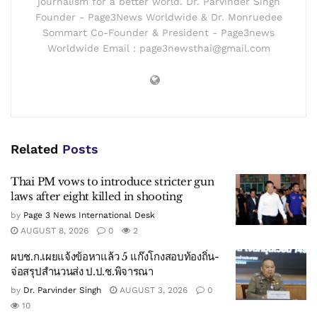
journalism for a better world. Dr. Parvinder Singh
Founder - Page3News Worldwide & Dr. Monruedee
Sommart Co-Founder & President - Page3news
Worldwide Email : page3newsthai@gmail.com
Related
Posts
Thai PM vows to introduce stricter gun
laws after eight killed in shooting
by
Page 3 News International Desk
AUGUST 8, 2026
0
2
ผบช.ก.เผยแจ้งข้อหาแล้ว 5 แก๊งโกงสอบท้องถิ่น-
จ่อสรุปสำนวนส่ง ป.ป.ช.พิจารณา
by
Dr. Parvinder Singh
AUGUST 3, 2026
0
10