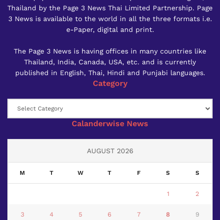
Thailand by the Page 3 News Thai Limited Partnership. Page
3 News is available to the world in all the three formats i.e.
e-Paper, digital and print.
The Page 3 News is having offices in many countries like
Thailand, India, Canada, USA, etc. and is currently
published in English, Thai, Hindi and Punjabi languages.
Category
Category
Calanderwise News
AUGUST 2026
M
T
W
T
F
S
S
1
2
3
4
5
6
7
8
9