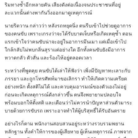
ริมทางซ้ำอีกหลายคัน เสียงดังต่อเนื่องจนประชาชนที่อยู่
ละแวกนั้นต่างพากันวิ่งออกมาดูเหตุการณ์
นายริดวาน กล่าวว่า หลังรถหยุดนิ่ง ตนรีบเข้าไปช่วยดูอาการ
ของคนขับ เพราะเกรงว่าจะได้รับบาดเจ็บหรือเกิดเหตุซ้ำ ตอน
แรกเข้าใจว่าคนขับน่าจะอยู่ในอาการมึนเมา แต่เมื่อเข้าไป
ใกล้กลับไม่พบกลิ่นสุราแต่อย่างใด อีกทั้งคนขับยังมีอาการ
หวาดกลัว ตัวสั่น และร้องไห้อยู่ตลอดเวลา
ระหว่างที่พูดคุย คนขับได้เล่าให้ฟังว่า เพิ่งมีปัญหาทะเลาะกับ
ภรรยา และถูกโทรศัพท์มาขอเลิกรา ทำให้เกิดความเครียด
อย่างหนัก ตั้งสติไม่ได้ และควบคุมอารมณ์ของตัวเองไม่อยู่
ก่อนจะเกิดเหตุการณ์ดังกล่าวขึ้น ตนจึงพยายามปลอบใจ
พร้อมบอกให้ตั้งสติ และเตือนว่าไม่ควรนำปัญหาส่วนตัวมาระ
บายด้วยการขับรถ เพราะอาจทำให้ผู้บริสุทธิ์ได้รับอันตราย
อย่างไรก็ตาม พนักงานสอบสวนอยู่ระหว่างรวบรวมพยาน
หลักฐาน ทั้งคำให้การของผู้เสียหาย ผู้เห็นเหตุการณ์ ภาพจาก