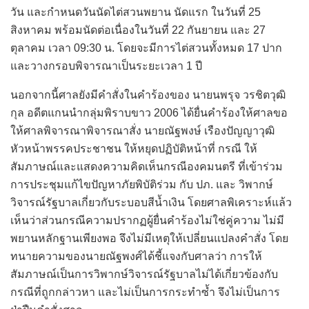
วัน และกำหนดวันนัดไต่สวนพยาน นัดแรก ในวันที่ 25
สิงหาคม พร้อมนัดต่อเนื่องในวันที่ 22 กันยายน และ 27
ตุลาคม เวลา 09:30 น. โดยจะมีการไต่สวนทั้งหมด 17 ปาก
และวางกรอบพิจารณาเป็นระยะเวลา 1 ปี
นอกจากนี้ศาลยังมีคำสั่งในคำร้องของ นายนพรุจ วรชิตวุฒิ
กุล อดีตแกนนำกลุ่มพิราบขาว 2006 ได้ยื่นคำร้องให้ศาลขอ
ให้ศาลพิจารณาพิจารณาสั่ง นายณัฐพงษ์ เรืองปัญญาวุฒิ
หัวหน้าพรรคประชาชน ให้หยุดปฏิบัติหน้าที่ กรณี ให้
สัมภาษณ์และแสดงความคิดเห็นกรณีองคมนตรี ที่เข้าร่วม
การประชุมแก้ไขปัญหาภัยพิบัติร่วม กับ ปภ. และ วิพากษ์
วิจารณ์รัฐบาลเกี่ยวกับระบอบสีน้ำเงิน โดยศาลพิเคราะห์แล้ว
เห็นว่าส่วนกรณีความปรากฏผู้ยื่นคำร้องไม่ใช่คู่ความ ไม่มี
พยานหลักฐานเพียงพอ จึงไม่มีเหตุให้เปลี่ยนแปลงคำสั่ง โดย
ทนายความของนายณัฐพงศ์ได้ชี้แจงกับศาลว่า การให้
สัมภาษณ์เป็นการวิพากษ์วิจารณ์รัฐบาลไม่ได้เกี่ยวข้องกับ
กรณีที่ถูกกล่าวหา และไม่เป็นการกระทำซ้ำ จึงไม่เป็นการ