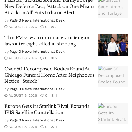
Pakistan, Saudi Arabia and Türkiye Forge
New Defence Pact; ‘Attack on One Means
Attack on All’ Puts India on Alert
by
Page 3 News International Desk
AUGUST 8, 2026
0
3
Thai PM vows to introduce stricter gun
laws after eight killed in shooting
by
Page 3 News International Desk
AUGUST 8, 2026
0
2
Over 50 Decomposed Bodies Found At
Chicago Funeral Home After Neighbours
Notice “Stench”
by
Page 3 News International Desk
AUGUST 8, 2026
0
1
Europe Gets Its Starlink Rival, Expands
IRIS Satellite Constellation
by
Page 3 News International Desk
AUGUST 8, 2026
0
1