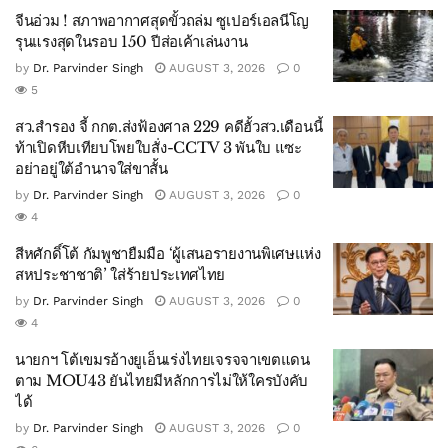
จีนอ่วม ! สภาพอากาศสุดขั้วถล่ม ซูเปอร์เอลนีโญ
รุนแรงสุดในรอบ 150 ปีส่อเค้าเล่นงาน
by
Dr. Parvinder Singh
AUGUST 3, 2026
0
5
สว.สำรอง จี้ กกต.ส่งฟ้องศาล 229 คดีฮั้วสว.เดือนนี้
ท้าเปิดหีบเทียบโพยใบสั่ง-CCTV 3 พันใบ แซะ
อย่าอยู่ใต้อำนาจใส่ขาสั้น
by
Dr. Parvinder Singh
AUGUST 3, 2026
0
4
สีหศักดิ์โต้ กัมพูชายืมมือ ‘ผู้เสนอรายงานพิเศษแห่ง
สหประชาชาติ’ ใส่ร้ายประเทศไทย
by
Dr. Parvinder Singh
AUGUST 3, 2026
0
4
นายกฯ โต้เขมรอ้างยูเอ็นเร่งไทยเจรจจาเขตแดน
ตาม MOU43 ยันไทยมีหลักการไม่ให้ใครบังคับ
ได้
by
Dr. Parvinder Singh
AUGUST 3, 2026
0