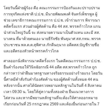
โดยวันนี้ฝ่ายผู้ร้อง คือ คณะกรรมการป้องกันและปราบปราม
การทุจริตแห่งชาติ ป.ป.ช. มีนายพัฒนพงศ์ จันทร์เพ็ชรพูล ผู้
ช่วย เลขาธิการคณะกรรมการ ป.ป.ช. เข้าร่วมการ พิจารณา
คดีครั้งแรก ส่วนฝ่ายผู้คัดค้าน คือ 44 สส. พรรคก้าวไกล แกน
นำส่วนใหญ่วันนี้ จะ ส่งทนายความมาเป็นตัวแทน และมี สส.
บางคน ที่มาด้วยตนเอง นายธีรัจชัย พันธุมาศ สส.กทม. พรรค
ประชาชน พล.ต.ต.สุพิศาล ภักดีนฤนาถ อดีตสส.บัญชีรายชื่อ
และอดีตรองหัวหน้าพรรคก้าวไกล
ศาลออกนั่งพิจารณาคดีครั้งแรก ในคดีคณะกรรมการ ป.ป.ช.
ยื่นคำร้องขอให้วินิจฉัยกรณี 44 อดีต สส.พรรคก้าวไกล ถูก
กล่าวหาว่าฝ่าฝืนมาตรฐานทางจริยธรรมอย่างร้ายแรง โดยวัน
นี้ศาลมีคำสั่งรับคำร้องคัดค้าน ของผู้คัดค้านทั้งหมด 44 คน
หลังจากนั้น ศาลได้นัดตรวจพยานหลักฐานในวันที่ 4 สิงหาคม
เวลา 09:30 น. โดยให้คู่ความทั้งสองฝ่าย ยื่นแนวทางการ
ไต่สวน และหากมีพยานหลักฐานที่จะต้องให้ศาลออกหมาย
เรียกก่อนวันที่ 25 กรกฎาคม 2569 และต้องยื่นก่อนภายใน 7