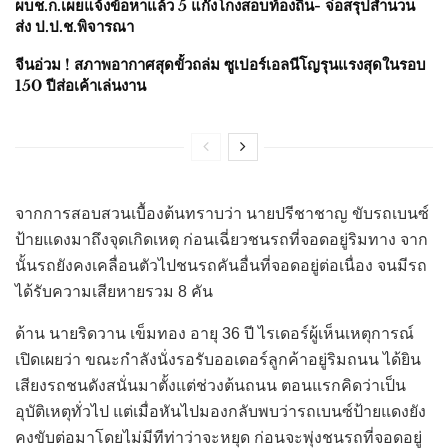
ผบช.ก.เผยแจ้งข้อหาแล้ว 5 แก๊งโกงสอบท้องถิ่น- จ่อสรุปสำนวน
ส่ง ป.ป.ช.พิจารณา
จีนอ่วม ! สภาพอากาศสุดขั้วถล่ม ซูเปอร์เอลนีโญรุนแรงสุดในรอบ
150 ปีส่อเค้าเล่นงาน
จากการสอบสวนเบื้องต้นทราบว่า นายปรีชาชาญ ขับรถเบนซ์
ป้ายแดงมาถึงจุดเกิดเหตุ ก่อนเฉี่ยวชนรถที่จอดอยู่ริมทาง จาก
นั้นรถยังคงเคลื่อนตัวไปชนรถคันอื่นที่จอดอยู่ต่อเนื่อง จนมีรถ
ได้รับความเสียหายรวม 8 คัน
ด้าน นายริดวาน เข็มทอง อายุ 36 ปี ไรเดอร์ผู้เห็นเหตุการณ์
เปิดเผยว่า ขณะกำลังนั่งรอรับออเดอร์ลูกค้าอยู่ริมถนน ได้ยิน
เสียงรถชนดังสนั่นมาตั้งแต่ช่วงต้นถนน ตอนแรกคิดว่าเป็น
อุบัติเหตุทั่วไป แต่เมื่อหันไปมองกลับพบว่ารถเบนซ์ป้ายแดงยัง
คงขับต่อมาโดยไม่มีทีท่าว่าจะหยุด ก่อนจะพุ่งชนรถที่จอดอยู่