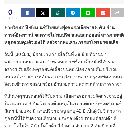
0
SHARES
ชายวัย 42 ปี ขับเบนซ์ป้ายแดงพุ่งชนรถเสียหาย 8 คัน ย่าน
ทาวน์อินทาวน์ ผลตรวจไม่พบปริมาณแอลกอฮอล์ สารภาพสติ
หลุดควบคุมตัวเองได้ หลังจากทะเลาะภรรยาโทรมาขอเลิก
วันนี้ (30 มิ.ย.) มีรายงานว่า เมื่อวันที่ 29 มิ.ย.ที่ผ่านมา
พนักงานสอบสวน สน.วังทองหลาง พร้อมเจ้าหน้าที่ตำรวจ
จราจร รับแจ้งเหตุรถยนต์เฉี่ยวชนต่อเนื่องหลายคัน บริเวณ
ถนนศรีวรา แขวงพลับพลา เขตวังทองหลาง กรุงเทพมหานคร
จึงรุดเข้าตรวจสอบ พร้อมอำนวยความสะดวกด้านการจราจร
ที่เกิดเหตุพบรถยนต์ได้รับความเสียหายจอดกระจัดกระจายอยู่
ริมถนนรวม 8 คัน โดยรถต้นเหตุเป็นรถยนต์เมอร์เซเดส-เบนซ์
สีเทา ป้ายแดง มี นายปรีชาชาญ อายุ 42 ปี เป็นผู้ขับขี่ ส่วนรถ
คู่กรณีที่ได้รับความเสียหาย ประกอบด้วย รถยนต์ฮอนด้า สี
ขาว โตโยต้า สีดำ โตโยต้า สีน้ำตาล จำนวน 2 คัน บีวายดี