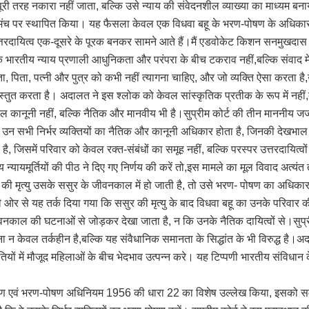
 तरह नकारा नहीं जाता, बल्कि उसे न्याय की संवेदनशील व्याख्या का माध्यम बनाया जा
क मंच पर स्थापित किया। यह फैसला केवल एक विधवा बहू के भरण-पोषण के अधिकार स
रदायित्व एक-दूसरे के पूरक बनकर सामने आते हैं।मैं एडवोकेट किशन सनमुखदास भावन
ै कि भारतीय न्याय प्रणाली आधुनिकता और परंपरा के बीच टकराव नहीं,बल्कि संवाद में 
ाता, पिता, पत्नी और पुत्र को कभी नहीं त्यागना चाहिए, और जो व्यक्ति ऐसा करता
्रस्तुत करता है। अदालत ने इस श्लोक को केवल सांस्कृतिक प्रतीक के रूप में नहीं,
कानूनी नहीं, बल्कि नैतिक और मानवीय भी है।सुप्रीम कोर्ट की तीन माननीय जजों 
पर उन सभी निर्भर व्यक्तियों का नैतिक और कानूनी अधिकार होता है, जिनकी देखभा
िसमें परिवार को केवल रक्त-संबंधों का समूह नहीं, बल्कि परस्पर उत्तरदायित्वो
 न्यायमूर्तियों की पीठ ने दिए गए निर्णय की करें तो,इस मामले का मूल विवाद अत्य
की मृत्यु उसके ससुर के जीवनकाल में हो जाती है, तो उसे भरण- पोषण का अधिकार मि
ी ओर से यह तर्क दिया गया कि ससुर की मृत्यु के बाद विधवा बहू का उनके परिवार
ल जीवनकाल की घटनाओं से जोड़कर देखा जाता है, न कि उनके नैतिक दायित्वों से।सुप्
न केवल तर्कहीन है,बल्कि यह संवैधानिक समानता के सिद्धांत के भी विरुद्ध है।अदाल
ियों में मौजूद महिलाओं के बीच भेदभाव उत्पन्न करे। यह टिप्पणी भारतीय संविधा
्रहण एवं भरण-पोषण अधिनियम 1956 की धारा 22 का विशेष उल्लेख किया, इसको समझन