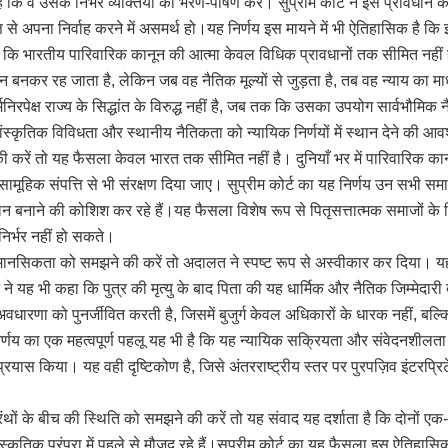
कि वे उसके निर्भर व्यक्तियों का भरण-पोषण करें। सुप्रीम कोर्ट ने इस प्रावधान की 
संपत्ति से अपना निर्वाह करने में असमर्थ हो।यह निर्णय इस मायने में भी ऐतिहासिक है
ा कि भारतीय पारिवारिक कानून की आत्मा केवल विधिक प्रावधानों तक सीमित नहीं 
बनकर रह जाता है, लेकिन जब वह नैतिक मूल्यों से जुड़ता है, तब वह न्याय का मा
र्मनिरपेक्ष राज्य के सिद्धांत के विरुद्ध नहीं है, जब तक कि उसका उपयोग सार्वभौमि
जहाँ सांस्कृतिक विविधता और स्थानीय नैतिकता को न्यायिक निर्णयों में स्थान देने की
ें की करें तो यह फैसला केवल भारत तक सीमित नहीं है। दुनियाँ भर में पारिवारिक का
सामूहिक संपत्ति से भी संरक्षण दिया जाए। सुप्रीम कोर्ट का यह निर्णय उन सभी सम
बनाने की कोशिश कर रहे हैं।यह फैसला विशेष रूप से पितृसत्तात्मक समाजों के ल
निर्भर नहीं हो सकते।
मानसिकता को समझने की करें तो अदालत ने स्पष्ट रूप से अस्वीकार कर दिया। यह 
 ने यह भी कहा कि पुत्र की मृत्यु के बाद पिता की यह धार्मिक और नैतिक जिम्मेदा
रणा को पुनर्जीवित करती है, जिसमें बुजुर्ग केवल अधिकारों के धारक नहीं, बल्कि उत्त
र्णय का एक महत्वपूर्ण पहलू यह भी है कि यह न्यायिक सक्रियता और संवेदनशीलत
रयास किया। यह वही दृष्टिकोण है, जिसे अंतरराष्ट्रीय स्तर पर पुरपज़िव इंटरप्रि
 के बीच की स्थिति को समझने की करें तो यह संवाद यह दर्शाता है कि दोनों एक-दूस
ृतिक परंपरा में पहले से मौजूद रहे हैं।सुप्रीम कोर्ट का यह फैसला इस ऐतिहास